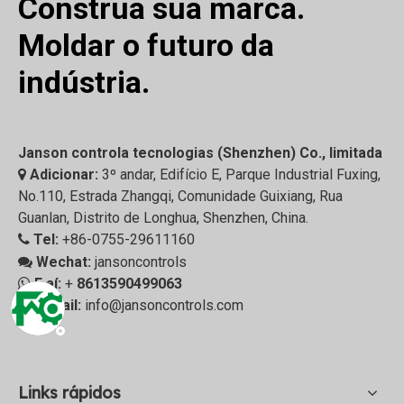
Construa sua marca.
Moldar o futuro da
indústria.
Janson controla tecnologias (Shenzhen) Co., limitada
Adicionar:
3º andar, Edifício E, Parque Industrial Fuxing,

No.110, Estrada Zhangqi, Comunidade Guixiang, Rua
Guanlan, Distrito de Longhua, Shenzhen, China.
Tel:
+86-0755-29611160

Wechat:
jansoncontrols

E aí:
+
8613590499063

E-mail:
info@jansoncontrols.com

Links rápidos