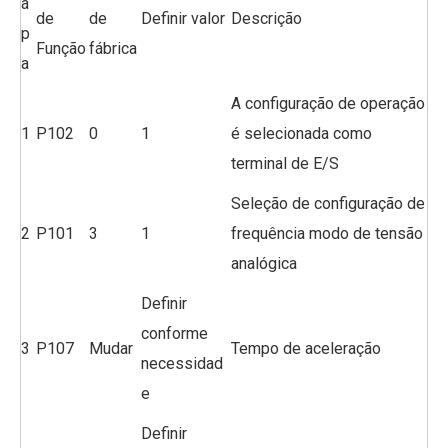
a
de
de
Definir valor
Descrição
p
Função
fábrica
a
A configuração de operação
1
P102
0
1
é selecionada como
terminal de E/S
Seleção de configuração de
2
P101
3
1
frequência modo de tensão
analógica
Definir
conforme
3
P107
Mudar
Tempo de aceleração
necessidad
e
Definir