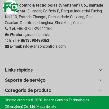
Janson controla tecnologias (Shenzhen) Co., limitada
Adicionar:
3º andar, Edifício E, Parque Industrial Fuxing,

No.110, Estrada Zhangqi, Comunidade Guixiang, Rua
Guanlan, Distrito de Longhua, Shenzhen, China.
Tel:
+86-0755-29611160

Wechat:
jansoncontrols

E aí:
+
8613590499063

E-mail:
info@jansoncontrols.com

Links rápidos
Suporte de serviço
Categoria de produto
Direitos autorais © 2026 Janson Controls Technologies
(Shenzhen) Co., Ltd.
Mapa do site