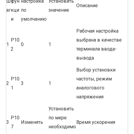
Ш
фун
настройка
Установить
Описание
аг
кци
по
значение
и
умолчанию
Рабочая настройка
P10
выбрана в качестве
1
0
1
2
терминала ввода-
вывода.
Выбор установки
P10
частоты, режим
2
3
1
1
аналогового
напряжения
Установить
P10
по мере
3
Изменять
Время ускорения
7
необходимо