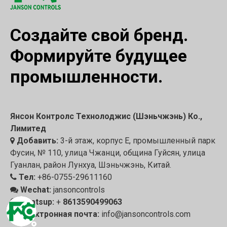
Создайте свой бренд.
Формируйте будущее
промышленности.
Янсон Контролс Технолоджис (Шэньчжэнь) Ко.,
Лимитед
Добавить:
3-й этаж, корпус E, промышленный парк

Фусин, № 110, улица Чжанци, община Гуйсян, улица
Гуанлан, район Лунхуа, Шэньчжэнь, Китай.
Тел:
+86-0755-29611160

Wechat:
jansoncontrols

Whatsup:
+
8613590499063

Электронная почта:
info@jansoncontrols.com
