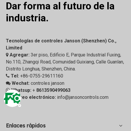
Dar forma al futuro de la
industria.
Tecnologías de controles Janson (Shenzhen) Co.,
Limited
Agregar:
3er piso, Edificio E, Parque Industrial Fuxing,

No.110, Zhangqi Road, Comunidad Guixiang, Calle Guanlan,
Distrito Longhua, Shenzhen, China.
Tel:
+86-0755-29611160

Wechat:
controles janson

Whatsup:
+
8613590499063

Correo electrónico:
info@jansoncontrols.com

Enlaces rápidos