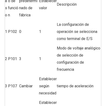
a
o de
predetermi
Establecer
Descripción
s
funció
nado de
valor
o
n
fábrica
La configuración de
1
P102
0
1
operación se selecciona
como terminal de E/S
Modo de voltaje analógico
de selección de
2
P101
3
1
configuración de
frecuencia
Establecer
3
P107
Cambiar
según
tiempo de aceleración
necesidad
Establecer