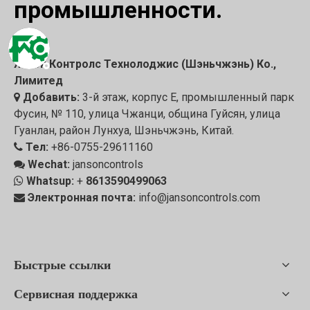
промышленности.
Янсон Контролс Технолоджис (Шэньчжэнь) Ко.,
Лимитед
Добавить:
3-й этаж, корпус E, промышленный парк

Фусин, № 110, улица Чжанци, община Гуйсян, улица
Гуанлан, район Лунхуа, Шэньчжэнь, Китай.
Тел:
+86-0755-29611160

Wechat:
jansoncontrols

Whatsup:
+
8613590499063

Электронная почта:
info@jansoncontrols.com

Быстрые ссылки
Сервисная поддержка