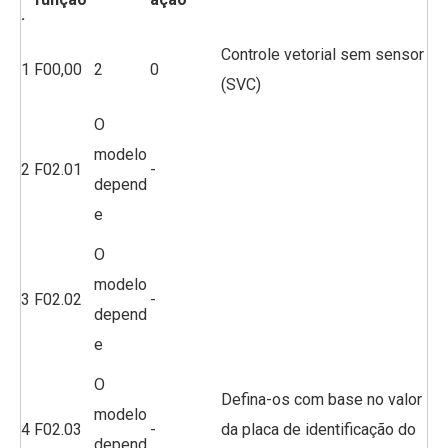
.
Controle vetorial sem sensor
1
F00,00
2
0
(SVC)
O
modelo
2
F02.01
-
depend
e
O
modelo
3
F02.02
-
depend
e
O
Defina-os com base no valor
modelo
4
F02.03
-
da placa de identificação do
depend