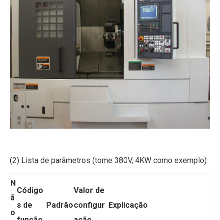
(2) Lista de parâmetros (tome 380V, 4KW como exemplo)
N
Código
Valor de
ã
s de
Padrão
configur
Explicação
o
função
ação