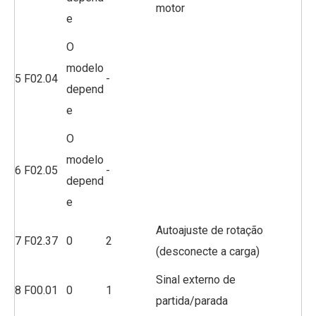
motor
e
O
modelo
5
F02.04
-
depend
e
O
modelo
6
F02.05
-
depend
e
Autoajuste de rotação
7
F02.37
0
2
(desconecte a carga)
Sinal externo de
8
F00.01
0
1
partida/parada