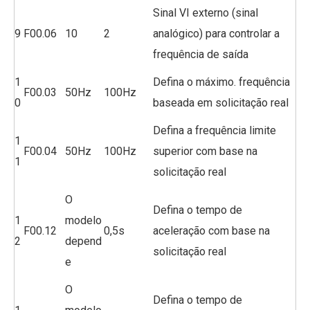
Sinal VI externo (sinal
9
F00.06
10
2
analógico) para controlar a
frequência de saída
1
Defina o máximo. frequência
F00.03
50Hz
100Hz
0
baseada em solicitação real
Defina a frequência limite
1
F00.04
50Hz
100Hz
superior com base na
1
solicitação real
O
Defina o tempo de
1
modelo
F00.12
0,5s
aceleração com base na
2
depend
solicitação real
e
O
Defina o tempo de