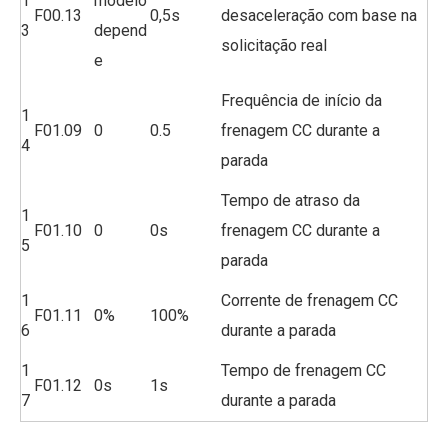
1
modelo
F00.13
0,5s
desaceleração com base na
3
depend
solicitação real
e
Frequência de início da
1
F01.09
0
0.5
frenagem CC durante a
4
parada
Tempo de atraso da
1
F01.10
0
0s
frenagem CC durante a
5
parada
1
Corrente de frenagem CC
F01.11
0%
100%
6
durante a parada
1
Tempo de frenagem CC
F01.12
0s
1s
7
durante a parada