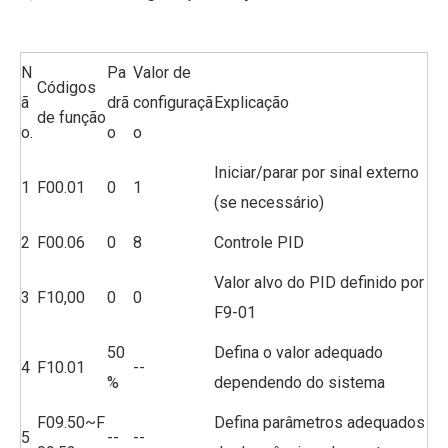
N
Pa
Valor de
Códigos
ã
drã
configuraçã
Explicação
de função
o.
o
o
Iniciar/parar por sinal externo
1
F00.01
0
1
(se necessário)
2
F00.06
0
8
Controle PID
Valor alvo do PID definido por
3
F10,00
0
0
F9-01
50
Defina o valor adequado
4
F10.01
--
%
dependendo do sistema
F09.50~F
Defina parâmetros adequados
5
--
--